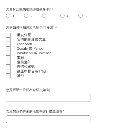
您會對活動的整體評價是多少?
*
1
2
3
4
5
您是如何得知這次活動？(可多選)
*
朋友介紹
我們的網站或文章
Facebook
Google 或 Yahoo
Whatsapp 或 Wechat
電郵
會員通知
微信公眾號
講座中預告或介紹
其他
您是經那一位朋友介紹? (如有)
您最想我們將來的活動舉辦什麼主題呢?
您喜歡今次活動的什麼地方?