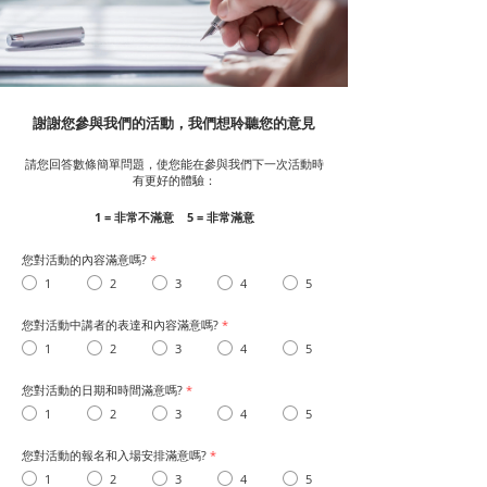
謝謝您參與我們的活動，我們想聆聽您的意見
請您回答數條簡單問題，使您能在參與我們下一次活動時
有更好的體驗：
1 = 非常不滿意 5 = 非常滿意
您對活動的內容滿意嗎?
*
1
2
3
4
5
您對活動中講者的表達和內容滿意嗎?
*
1
2
3
4
5
您對活動的日期和時間滿意嗎?
*
1
2
3
4
5
您對活動的報名和入場安排滿意嗎?
*
1
2
3
4
5