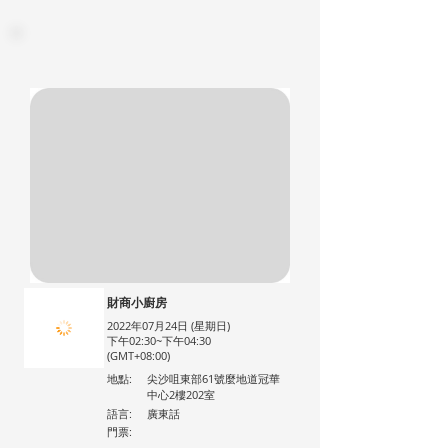
財商小廚房
2022年07月24日 (星期日)
下午02:30~下午04:30
(GMT+08:00)
地點:
尖沙咀東部61號麼地道冠華
中心2樓202室
語言:
廣東話
門票: