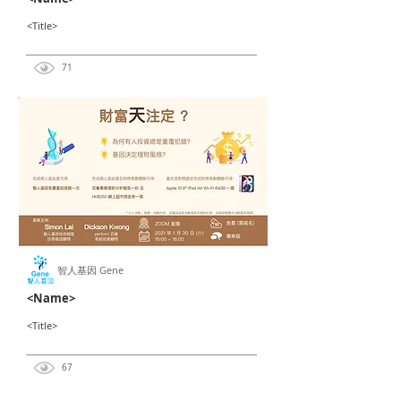
<Title>
71
智人基因 Gene
<Name>
<Title>
67