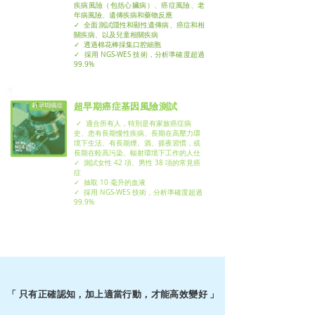
疾病風險（包括心臟病）、癌症風險、老
年病風險、遺傳疾病和藥物反應
✓ 全面測試隱性和顯性遺傳病、癌症和相
關疾病、以及兒童相關疾病
✓ 透過棉花棒採集口腔細胞
✓ 採用 NGS-WES 技術，分析準確度超過
99.9%
超早期癌症基因風險測試
✓ 適合所有人，特別是有家族癌症病
史、患有長期慢性疾病、長期在高壓力環
境下生活、有長期煙、酒、捱夜習慣，或
長期在較高污染、輻射環境下工作的人仕
✓ 測試女性 42 項、男性 38 項的常見癌
症
✓ 抽取 10 毫升的血液
✓ 採用 NGS-WES 技術，分析準確度超過
99.9%
「 只有正確認知，加上適當行動，才能高效變好 」