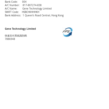
Bank Code: 004
A/C Number: 817-807274-838
A/C Name: Gene Technology Limited
SWIFT Code: HSBCHKHHHKH
Bank Address: 1 Queen’s Road Central, Hong Kong
Gene Technology Limited
快速支付系統識別碼
​7886948
中國工商銀行
Industrial and Commercial Bank of China
622203-4000010278145
​銀行轉賬 (適合中國內地客戶)