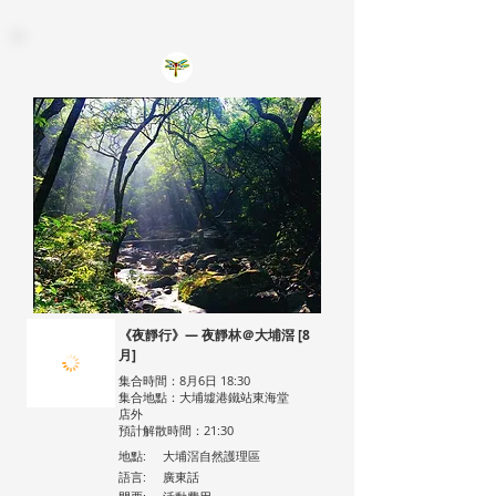
《夜靜行》— 夜靜林＠大埔滘 [8
月]
集合時間：8月6日 18:30
集合地點：大埔墟港鐵站東海堂
店外
預計解散時間：21:30
地點:
大埔滘自然護理區
語言:
廣東話