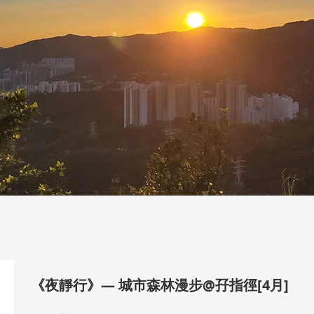
《夜靜行》— 城市森林漫步@孖指徑[4月]