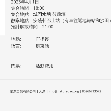
2023年4月1日
集合時間：18:00
集合地點：城門水塘 菠蘿壩
散隊地點：安蔭邨巴士站（有車往返地鐵站和沙田
預計解散時間：21:00
地點:
孖指徑
語言:
廣東話
門票:
活動費用
情意自然有限公司 | 天鳥 |
info@naturedao.org
| 85266713072