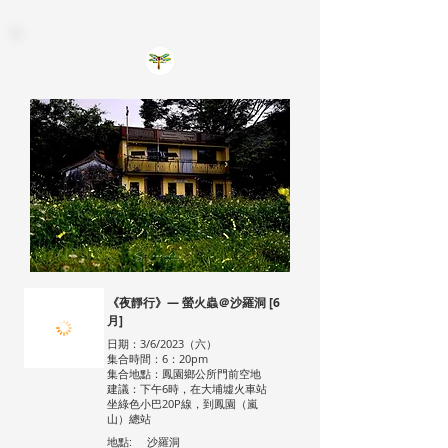
《夜靜行》— 螢火蟲＠沙羅洞 [6
月]
日期：3/6/2023（六）
集合時間：6：20pm
集合地點：鳳園鄉公所門前空地
建議：下午6時，在大埔墟火車站
坐綠色小巴20P線，到鳳園（嵐
山）總站
地點:
沙羅洞