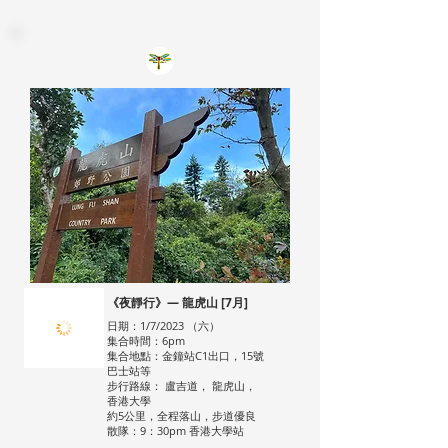
《夜靜行》— 龍虎山 [7月]
日期：1/7/2023 （六）
集合時間：6pm
集合地點：金鐘站C1出口，15號
巴士站等
步行路線： 盧吉道， 龍虎山，
香港大學
約5公里，全程落山，步道優良
散隊：9：30pm 香港大學站