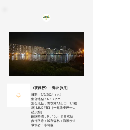
《夜靜行》—青衣 [9月]
日期：7/9/2024（六）
集合地點：6：30pm
集合地點：青衣站A1出口（U1樓
層) M&S 門口［一起乘坐巴士去
起步點］
散隊時間：9：15pm＠青衣站
步行路線：城市森林＋海濱步道
帶領者：小烏龜