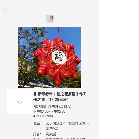
🧧 新春特輯 | 星之花療癒手作工
作坊 🧧（1月25日班）
2025年01月25日 (星期六)
下午03:30~下午05:30
(GMT+08:00)
地點:
太子彌敦道789號健峰保險大
廈306室
語言:
廣東話