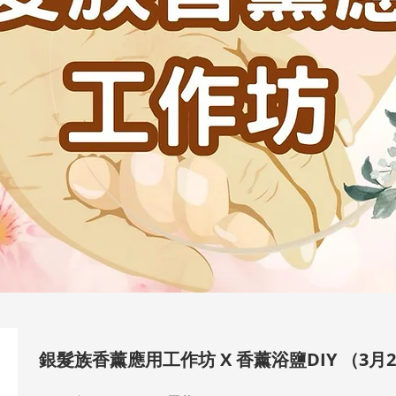
銀髮族香薰應用工作坊 X 香薰浴鹽DIY （3月