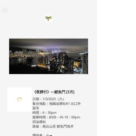
《夜靜行》—鯉魚門 [3月]
日期：1/3/2025（六）
集合地點：地鐵油塘站A1 出口外
面等
時間：6：30pm
散隊時間：約09：45-10：00pm
回油塘站
路線：炮台山至 鯉魚門海岸
帶領者：小🐢