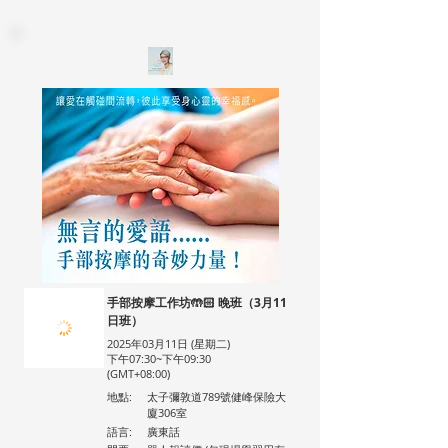
手部按摩工作坊🤲🏻 晚班（3月11
日班）
2025年03月11日 (星期二)
下午07:30~下午09:30
(GMT+08:00)
地點:
太子彌敦道789號健峰保險大
廈306室
語言:
廣東話