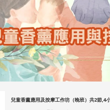
兒童香薰應用及按摩工作坊（晚班）共2節,4