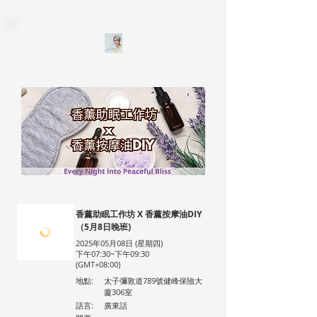
香薰助眠工作坊 X 香薰按摩油DIY
（5月8日晚班)
2025年05月08日 (星期四)
下午07:30~下午09:30
(GMT+08:00)
地點:
太子彌敦道789號健峰保險大
廈306室
語言:
廣東話