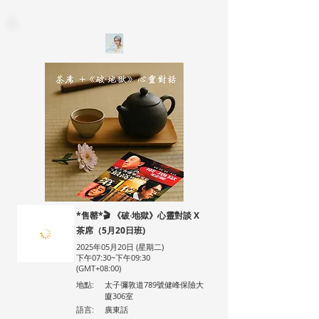
*售罄*🎬 《破·地獄》心靈對談 X
茶席（5月20日班)
2025年05月20日 (星期二)
下午07:30~下午09:30
(GMT+08:00)
地點:
太子彌敦道789號健峰保險大
廈306室
語言:
廣東話