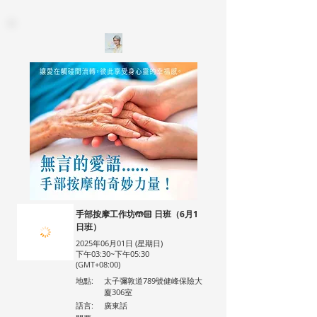
手部按摩工作坊🤲🏻 日班（6月1
日班）
2025年06月01日 (星期日)
下午03:30~下午05:30
(GMT+08:00)
地點:
太子彌敦道789號健峰保險大
廈306室
語言:
廣東話