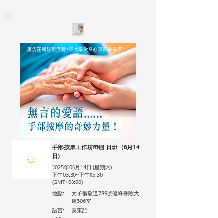
手部按摩工作坊🤲🏻 日班（6月14
日)
2025年06月14日 (星期六)
下午03:30~下午05:30
(GMT+08:00)
地點:
太子彌敦道789號健峰保險大
廈306室
語言:
廣東話