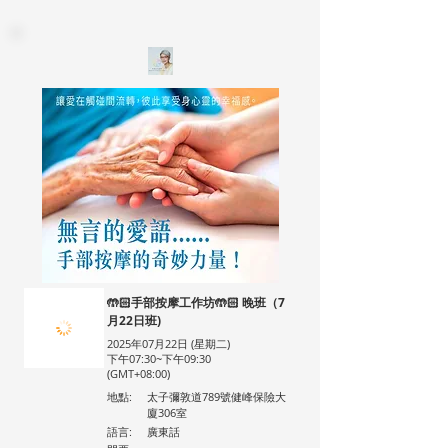
🤲🏻手部按摩工作坊🤲🏻 晚班（7
月22日班)
2025年07月22日 (星期二)
下午07:30~下午09:30
(GMT+08:00)
地點:
太子彌敦道789號健峰保險大
廈306室
語言:
廣東話