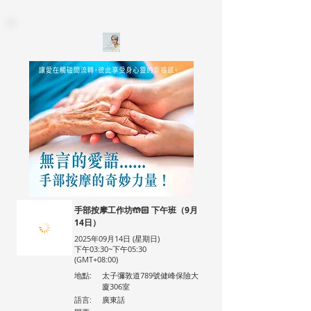
手部按摩工作坊🤲🏻 下午班（9月
14日）
2025年09月14日 (星期日)
下午03:30~下午05:30
(GMT+08:00)
地點:
太子彌敦道789號健峰保險大
廈306室
語言:
廣東話