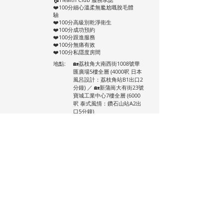
❤️100分細心溫柔無尷尬嘅脫毛體
驗
❤️100分高級別乾淨衛生
❤️100分成功預約
❤️100分跟進服務
❤️100分無痛有效
❤️100分私隱度房間
地點:
🏡荔枝角大南西街1008號華
匯廣場5樓全層 (4000呎 日本
風呂設計：荔枝角站B1出口2
分鐘) ／ 🏡新蒲崗大有街23號
寶城工業中心7樓全層 (6000
呎 泰式風情：鑽石山站A2出
口5分鐘)
語言:
Cantonese
門票:
1部位1次 (1 Part For 1 Time)
2部位 各1次 (2 Parts For 1
Time)
$688 3部位 各1次 (3 Parts
For 1 Time)
Health Supreme Club |
852 9152 0396