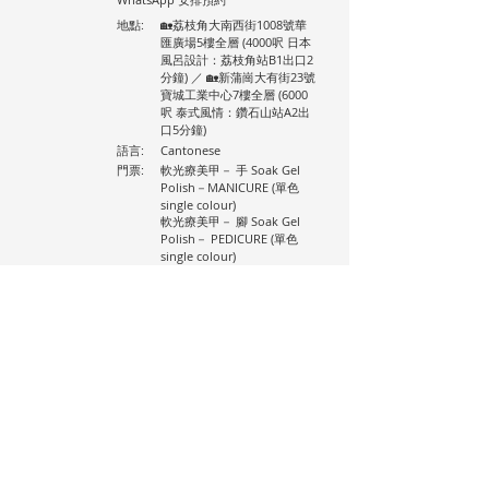
地點:
🏡荔枝角大南西街1008號華
匯廣場5樓全層 (4000呎 日本
風呂設計：荔枝角站B1出口2
分鐘) ／ 🏡新蒲崗大有街23號
寶城工業中心7樓全層 (6000
呎 泰式風情：鑽石山站A2出
口5分鐘)
語言:
Cantonese
門票:
軟光療美甲－ 手 Soak Gel
Polish－MANICURE (單色
single colour)
軟光療美甲－ 腳 Soak Gel
Polish－ PEDICURE (單色
single colour)
硬光療美甲－ 手 Hard Gel
Polish－MANICURE (單色
single colour)
軟光療美甲－ 手＋腳 Soak
Gel Polish－MANICURE+
PEDICURE (單色 single
colour)
Health Supreme Club |
852 9152 0396