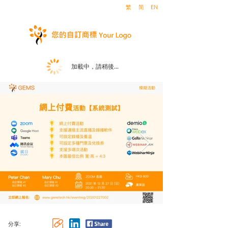
繁
简
EN
加載中，請稍後...
分享: