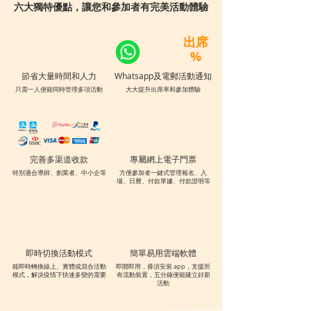
​六大獨特優點，讓您和參加者有完美活動體驗
出席
%
節省大量時間和人力
Whatsapp及電郵活動通知
只需一人便能同時管理多項活動
大大提升出席率和參加體驗
完善多渠道收款
專屬網上電子門票
特別適合導師、創業者、中小企等
方便參加者一鍵式管理報名、入
場、日曆、付款單據、付款證明等
即時切換活動模式
簡單易用雲端軟體
能即時轉換線上、實體或混合活動
​即開即用，毋須安裝 app，支援所
模式，解決疫情下快速多變的需要
有流動裝置，五分鐘便能建立好新
活動