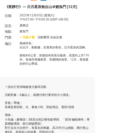
《夜靜行》— 日月星辰炮台山＠鯉魚門 [12月]
日期:
2022年12月03日 (星期六)
下午07:00~下午09:30 (GMT+08:00)
語言:
廣東話
地點:
鯉魚門
門票:
✓ 尚餘少量
活動費用 自由定價
備註:
路線特色：
出出汗，動動腿，欣賞美好夜色，日月星辰的流轉。
路程約6公里，前後段有長長石級路，高度約上升170
米。有城市璀璨夜景，和廣闊的海景。12月，香港最
好的行山季節。
＊請自行安排晚飯後才參與活動
活動對象：6歲以上，能應付夜行要求的大小朋友。
穿着／帶備：
長褲及密頭鞋、水、素食小吃、防蚊用品、電筒/頭燈
導師：
小烏龜（麥佩琼）(情意自然註冊初級導師、「探洞‧蝙蝠傳奇」專
題體驗導師、夜行經驗豐富)
對行走在大自然中，有莫名的興趣，具20年行山經驗，獨行夜山
逾6年，有很多山的故事，想和你分享。