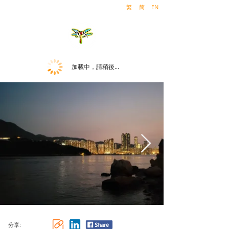
繁
简
EN
加載中，請稍後...
分享: