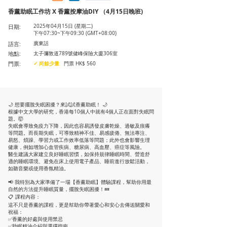
香薰助眠工作坊 X 香薰按摩油DIY （4月15日晚班)
日期:
2025年04月15日 (星期二)
下午07:30~下午09:30 (GMT+08:00)
語言:
廣東話
地點:
太子彌敦道789號健峰保險大廈306室
門票:
✓ 尚餘少量
門票 HK$ 560
🌙 想要擺脫失眠困擾？來試試香薰助眠！ 🌙
根據中文大學的研究，香港每10個人中就有4個人正在面對失眠問
題。🤯
失眠會導致免疫力下降，因此也容易誘發皮膚乾燥、過敏及痕癢
等問題。而長期失眠，可導致精神不佳、易感疲倦、無法專注、
易怒、煩躁、學習力或工作效率低落等問題；此外也會影響生理
健康，例如增加心血管疾病、糖尿病、高血壓、癌症等風險。
醫生建議大家建立良好睡眠習慣，如保持規律睡眠時間、營造舒
適的睡眠環境、避免在床上使用電子產品、睡前進行放鬆活動，
如聽音樂或使用香氛精油。
📢 我特別為大家準備了一場【香薰助眠】體驗課程，幫助你用最
自然的方法提升睡眠質量，擺脫失眠困擾！💤
📋 課程內容：
這不只是香薰的課程，更是幇助你帶著愛心和安心去傳送關愛和
祝福：
✅香薰的好處與使用禁忌
✅助眠精油介紹與選擇指南