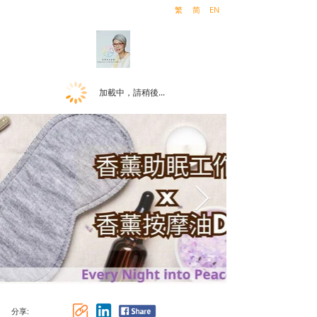
繁
简
EN
加載中，請稍後...
分享: