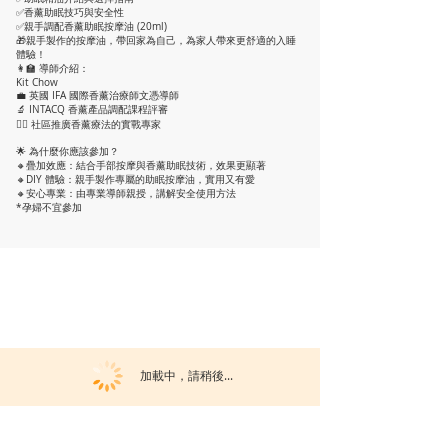
✅香薰助眠技巧與安全性
✅親手調配香薰助眠按摩油 (20ml)
🎁親手製作的按摩油，帶回家為自己，為家人帶來更舒適的入睡
體驗！
👩‍🏫 導師介紹：
Kit Chow
💼 英國 IFA 國際香薰治療師文憑導師
🔬 INTACQ 香薰產品調配課程評審
👩‍⚕ 社區推廣香薰療法的實戰專家
🌟 為什麼你應該參加？
🔸疊加效應：結合手部按摩與香薰助眠技術，效果更顯著
🔸DIY 體驗：親手製作專屬的助眠按摩油，實用又有愛
🔸安心專業：由專業導師親授，講解安全使用方法
*孕婦不宜參加
加載中，請稍後...