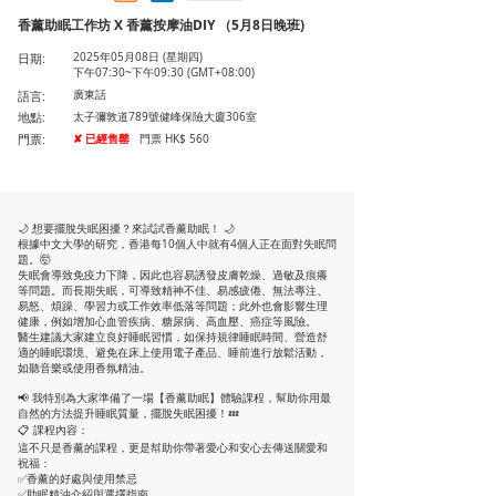
香薰助眠工作坊 X 香薰按摩油DIY （5月8日晚班)
日期:
2025年05月08日 (星期四)
下午07:30~下午09:30 (GMT+08:00)
語言:
廣東話
地點:
太子彌敦道789號健峰保險大廈306室
門票:
✘ 已經售罄
門票 HK$ 560
🌙 想要擺脫失眠困擾？來試試香薰助眠！ 🌙
根據中文大學的研究，香港每10個人中就有4個人正在面對失眠問
題。🤯
失眠會導致免疫力下降，因此也容易誘發皮膚乾燥、過敏及痕癢
等問題。而長期失眠，可導致精神不佳、易感疲倦、無法專注、
易怒、煩躁、學習力或工作效率低落等問題；此外也會影響生理
健康，例如增加心血管疾病、糖尿病、高血壓、癌症等風險。
醫生建議大家建立良好睡眠習慣，如保持規律睡眠時間、營造舒
適的睡眠環境、避免在床上使用電子產品、睡前進行放鬆活動，
如聽音樂或使用香氛精油。
📢 我特別為大家準備了一場【香薰助眠】體驗課程，幫助你用最
自然的方法提升睡眠質量，擺脫失眠困擾！💤
📋 課程內容：
這不只是香薰的課程，更是幇助你帶著愛心和安心去傳送關愛和
祝福：
✅香薰的好處與使用禁忌
✅助眠精油介紹與選擇指南