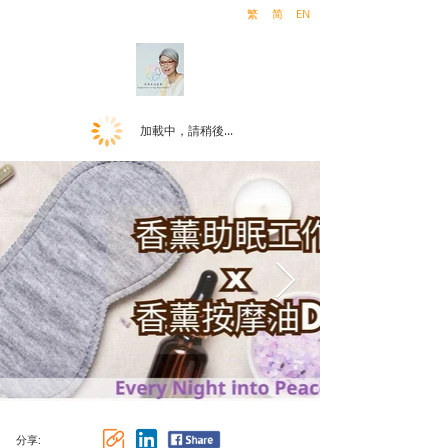
繁
简
EN
加載中，請稍後...
分享: