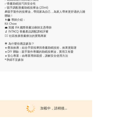
✅香薰助眠技巧與安全性
✅親手調配香薰助眠按摩油 (20ml)
🎁親手製作的按摩油，帶回家為自己，為家人帶來更舒適的入睡
體驗！
👩‍🏫 導師介紹：
Kit Chow
💼 英國 IFA 國際香薰治療師文憑導師
🔬 INTACQ 香薰產品調配課程評審
👩‍⚕ 社區推廣香薰療法的實戰專家
🌟 為什麼你應該參加？
🔸疊加效應：結合手部按摩與香薰助眠技術，效果更顯著
🔸DIY 體驗：親手製作專屬的助眠按摩油，實用又有愛
🔸安心專業：由專業導師親授，講解安全使用方法
*孕婦不宜參加
加載中，請稍後...