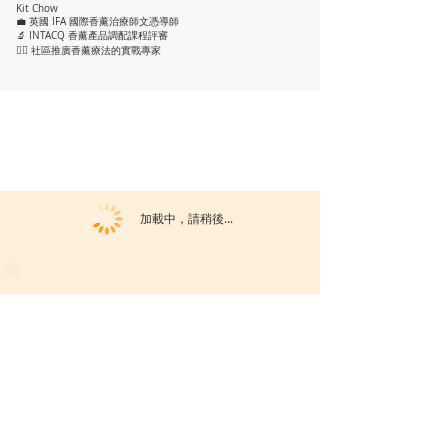
Kit Chow
💼 英國 IFA 國際香薰治療師文憑導師
🔬 INTACQ 香薰產品調配課程評審
👩‍⚕ 社區推廣香薰療法的實戰專家
加載中，請稍後...
活動暫未開放報名。