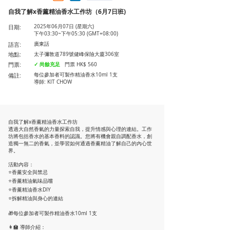
自我了解x香薰精油香水工作坊（6月7日班)
日期:
2025年06月07日 (星期六)
下午03:30~下午05:30 (GMT+08:00)
語言:
廣東話
地點:
太子彌敦道789號健峰保險大廈306室
門票:
✓ 尚餘充足
門票 HK$ 560
備註:
每位參加者可製作精油香水10ml 1支
導師: KIT CHOW
自我了解x香薰精油香水工作坊
透過大自然香氣的力量探索自我，提升情感與心理的連結。工作
坊將包括香水的基本香料的認識。您將有機會親自調配香水，創
造獨一無二的香氣，並學習如何通過香薰精油了解自己的內心世
界。
活動內容：
⭐香薰安全與禁忌
⭐香薰精油氣味品嚐
⭐香薰精油香水DIY
⭐拆解精油與身心的連結
🎁每位參加者可製作精油香水10ml 1支
👩‍🏫 導師介紹：