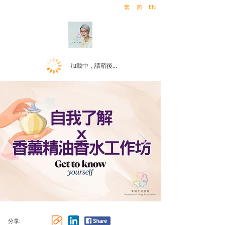
繁
简
EN
加載中，請稍後...
分享: