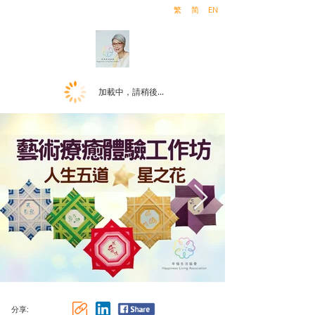
繁
简
EN
加載中，請稍後...
分享: