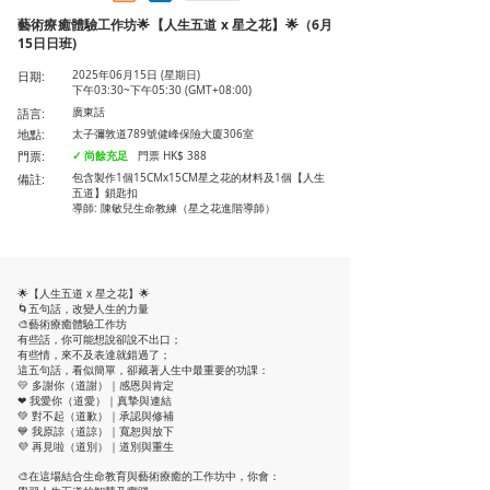
藝術療癒體驗工作坊🌟【人生五道 x 星之花】🌟（6月
15日日班)
日期:
2025年06月15日 (星期日)
下午03:30~下午05:30 (GMT+08:00)
語言:
廣東話
地點:
太子彌敦道789號健峰保險大廈306室
門票:
✓ 尚餘充足
門票 HK$ 388
備註:
包含製作1個15CMx15CM星之花的材料及1個【人生
五道】鎖匙扣
導師: 陳敏兒生命教練（星之花進階導師）
🌟【人生五道 x 星之花】🌟
🌀五句話，改變人生的力量
🎨藝術療癒體驗工作坊
有些話，你可能想說卻說不出口；
有些情，來不及表達就錯過了；
這五句話，看似簡單，卻藏著人生中最重要的功課：
💛 多謝你（道謝）｜感恩與肯定
❤ 我愛你（道愛）｜真摯與連結
💚 對不起（道歉）｜承認與修補
💙 我原諒（道諒）｜寬恕與放下
💜 再見啦（道別）｜道別與重生
🎨在這場結合生命教育與藝術療癒的工作坊中，你會：