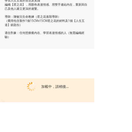
學習人生五道的智慧及實踐
編織【星之花】，用顏色表達情感、用雙手連結內在，重新與自
己及他人建立更深的連繫。
導師：陳敏兒生命教練（星之花進階導師）
（費用包含製作1個15CMx15CM星之花的材料及1個【人生五
道】鎖匙扣）
適合對象：任何想療癒內在、學習表達情感的人（無需編織經
驗）
加載中，請稍後...
活動暫未開放報名。