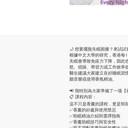
🌙 想要擺脫失眠困擾？來試試香
根據中文大學的研究，香港每1
失眠會導致免疫力下降，因此
怒、煩躁、學習力或工作效率
醫生建議大家建立良好睡眠習
聽音樂或使用香氛精油。
📢 我特別為大家準備了一場
📋 課程內容：
這不只是香薰的課程，更是幇
✅香薰的好處與使用禁忌
✅助眠精油介紹與選擇指南
✅香薰助眠技巧與安全性
✅親手調配香薰助眠按摩油 (20m