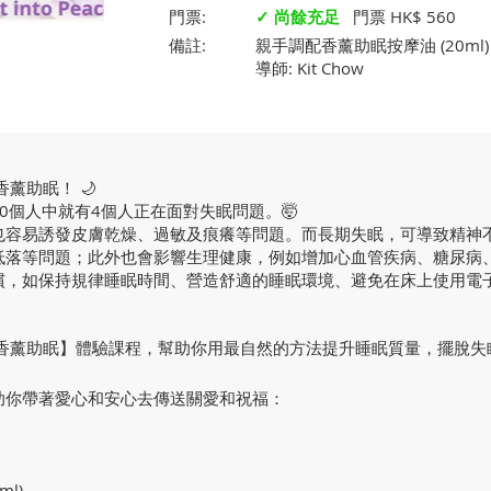
門票:
✓ 尚餘充足
門票 HK$ 560
備註:
親手調配香薰助眠按摩油 (20ml)
導師: Kit Chow
薰助眠！ 🌙
0個人中就有4個人正在面對失眠問題。🤯
也容易誘發皮膚乾燥、過敏及痕癢等問題。而長期失眠，可導致精神
低落等問題；此外也會影響生理健康，例如增加心血管疾病、糖尿病
慣，如保持規律睡眠時間、營造舒適的睡眠環境、避免在床上使用電
【香薰助眠】體驗課程，幫助你用最自然的方法提升睡眠質量，擺脫失
助你帶著愛心和安心去傳送關愛和祝福：
l)