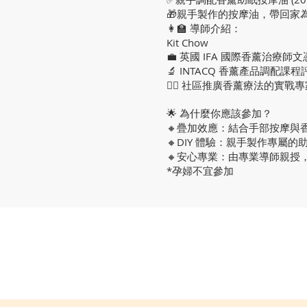
🎁親手製作的按摩油，帶回家
👩‍🏫 導師介紹：
Kit Chow
💼 英國 IFA 國際香薰治療師
🔬 INTACQ 香薰產品調配課程
👩‍⚕ 社區推廣香薰療法的實戰專
🌟 為什麼你應該參加？
🔸疊加效應：結合手部按摩與
🔸DIY 體驗：親手製作專屬
🔸安心專業：由專業導師親授
*孕婦不宜參加