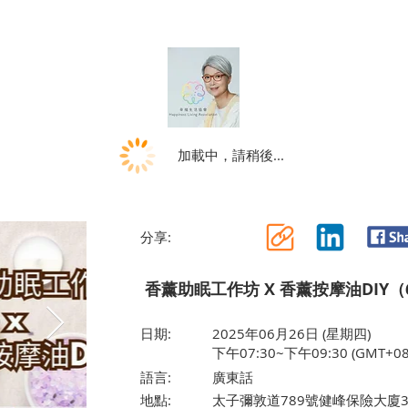
加載中，請稍後...
分享:
香薰助眠工作坊 X 香薰按摩油DIY（
日期:
2025年06月26日 (星期四)
下午07:30~下午09:30 (GMT+08
語言:
廣東話
地點:
太子彌敦道789號健峰保險大廈3