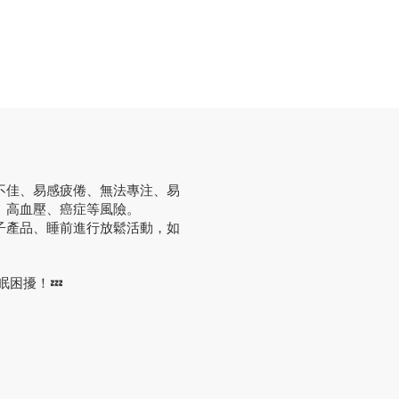
不佳、易感疲倦、無法專注、易
、高血壓、癌症等風險。
子產品、睡前進行放鬆活動，如
眠困擾！💤