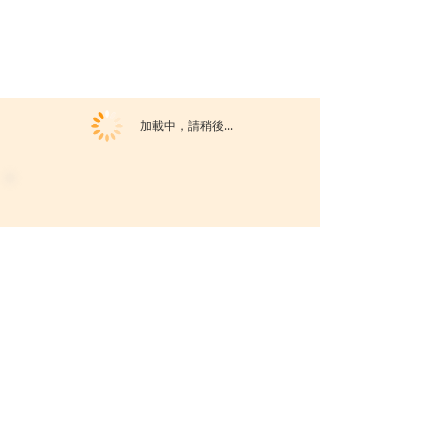
加載中，請稍後...
活動暫未開放報名。