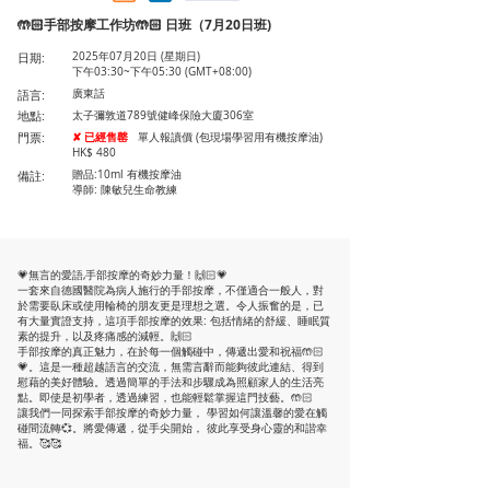
🤲🏻手部按摩工作坊🤲🏻 日班（7月20日班)
日期:
2025年07月20日 (星期日)
下午03:30~下午05:30 (GMT+08:00)
語言:
廣東話
地點:
太子彌敦道789號健峰保險大廈306室
門票:
✘ 已經售罄
單人報讀價 (包現場學習用有機按摩油)
HK$ 480
備註:
贈品:10ml 有機按摩油
導師: 陳敏兒生命教練
💗無言的愛語,手部按摩的奇妙力量！🙌🏻💗
一套來自德國醫院為病人施行的手部按摩，不僅適合一般人，對
於需要臥床或使用輪椅的朋友更是理想之選。令人振奮的是，已
有大量實證支持，這項手部按摩的效果: 包括情緒的舒緩、睡眠質
素的提升，以及疼痛感的減輕。🙌🏻
手部按摩的真正魅力，在於每一個觸碰中，傳遞出愛和祝福🤲🏻
💗。這是一種超越語言的交流，無需言辭而能夠彼此連結、得到
慰藉的美好體驗。透過簡單的手法和步驟成為照顧家人的生活亮
點。即使是初學者，透過練習，也能輕鬆掌握這門技藝。🤲🏻
讓我們一同探索手部按摩的奇妙力量， 學習如何讓溫馨的愛在觸
碰間流轉💞。將愛傳遞，從手尖開始， 彼此享受身心靈的和諧幸
福。🥰🥰