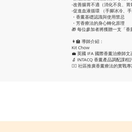
-改善腸胃不適（消化不良、胃
-促進血液循環 （手腳冰冷、
・香薰基礎認識與使用禁忌
・芳香療法的身心轉化原理
🎁 每位參加者將獲贈一支「香薰
👩‍🏫 導師介紹：
Kit Chow
💼 英國 IFA 國際香薰治療師
🔬 INTACQ 香薰產品調配課程
👩‍⚕ 社區推廣香薰療法的實戰專