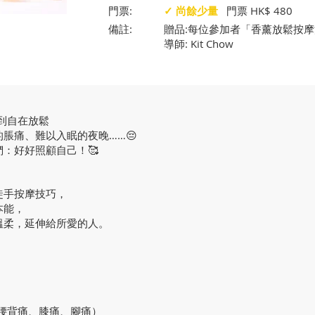
門票:
✓ 尚餘少量
門票 HK$ 480
備註:
贈品:每位參加者「香薰放鬆按摩油
導師: Kit Chow
回到自在放鬆
脹痛、難以入眠的夜晚……😔
：好好照顧自己！🥰
徒手按摩技巧，
本能，
溫柔，延伸給所愛的人。
：
腰背痛、膝痛、腳痛）