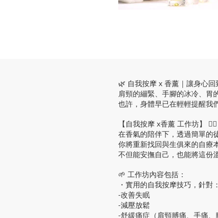
🌿 自我按摩 x 香薰｜讓身心
肩頸的繃緊、手腳的冰冷、胃的
也許，身體早已在輕輕提醒我們
【自我按摩 x香薰 工作坊】 💆‍♀️
在香氣的陪伴下，透過簡單的
你將重新找回與生俱來的自療
不但能安撫自己，也能將這份
🌱 工作坊內容包括：
・實用的自我按摩技巧，針對
-改善失眠
-減壓放鬆
-舒緩痛症（肩頸膊痛、手痛、