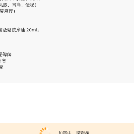
氣脹、胃痛、便秘）
手腳麻痺）
放鬆按摩油 20ml」
文憑導師
評審
家
加載中，請稍後...