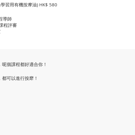
習用有機按摩油) HK$ 580
課程導師
摩課程評審
家
，呢個課程都好適合你！
，都可以進行按犘！