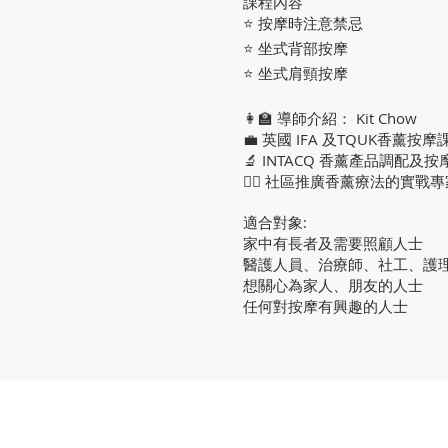
課程內容
⭐ 按摩時注意禁忌
⭐ 坐式背部按摩
⭐ 坐式肩頸按摩
👩‍🏫 導師介紹： Kit Chow
💼 英國 IFA 及TQUK香薰按
🔬 INTACQ 香薰產品調配及
👩‍⚕️ 社區推廣香薰療法的實戰
適合對象:
家中有長者及需要照顧人士
醫護人員、治療師、社工、護
想關心為家人、朋友的人士
任何對按摩有興趣的人士