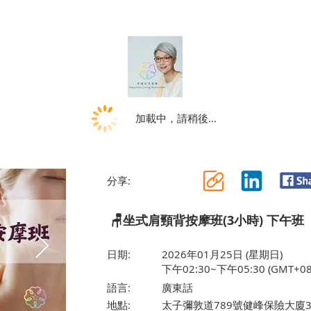
加載中，請稍後...
分享:
🪑坐式肩頸背按摩班(3小時) 下午班（
日期:
2026年01月25日 (星期日)
下午02:30~下午05:30 (GMT+08
語言:
廣東話
地點:
太子彌敦道789號健峰保險大廈3