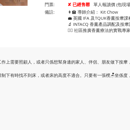
門票:
✘ 已經售罄
單人報讀價 (包現場學
備註:
👩‍🏫 導師介紹： Kit Chow
💼 英國 IFA 及TQUK香薰按摩
🔬 INTACQ 香薰產品調配及按
👩‍⚕️ 社區推廣香薰療法的實戰專
工作上需要照顧人，或者只係想幫身邊的家人、伴侶、朋友做下按摩
限制下有時找不到床，或者床的高度不適合。只要有一張櫈🪑坐係度