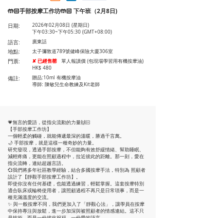
🤲🏻手部按摩工作坊🤲🏻 下午班（2月8日)
日期:
2026年02月08日 (星期日)
下午03:30~下午05:30 (GMT+08:00)
語言:
廣東話
地點:
太子彌敦道789號健峰保險大廈306室
門票:
✘ 已經售罄
單人報讀價 (包現場學習用有機按摩油)
HK$ 480
備註:
贈品:10ml 有機按摩油
導師: 陳敏兒生命教練及Kit老師
💗無言的愛語，從指尖流動的力量🙌🏻
【手部按摩工作坊】
一個輕柔的觸碰，就能傳遞最深的溫暖，勝過千言萬。
🌙 手部按摩，就是這樣一種奇妙的力量。
研究發現，透過手部按摩，不但能夠有效舒緩情緒、幫助睡眠、
減輕疼痛，更能在照顧過程中，拉近彼此的距離。那一刻，愛在
指尖流轉，連結超越言語。
💞我們將多年社區教學經驗，結合多國按摩手法，特別為 照顧者
設計了【靜觀手部按摩工作坊】。
即使你沒有任何基礎，也能透過練習，輕鬆掌握。這套按摩特別
適合臥床或輪椅使用者，讓照顧過程不再只是日常瑣事，而是一
種充滿溫度的交流。
✨ 與一般按摩不同，我們更加入了「靜觀心法」，讓學員在按摩
中保持專注與放鬆，進一步加深與被照顧者的情感連結。這不只
是技術，而是一份彼此祝福、一份愛的語言。