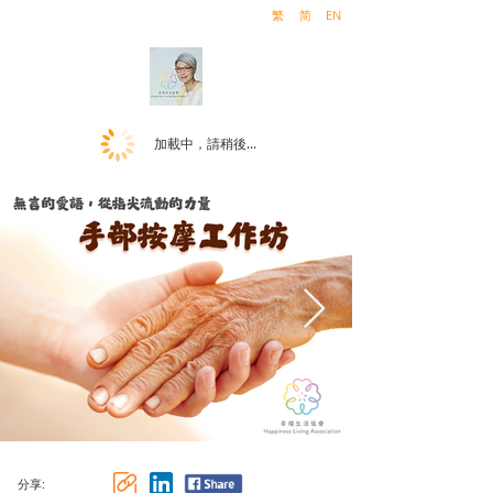
繁
简
EN
加載中，請稍後...
分享: