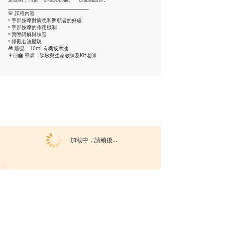
________________________________________
🌸 課程內容
• 手部按摩對病患和照顧者的好處
• 手部按摩的作用機制
• 實際講解與練習
• 靜觀心法體驗
🎁 贈品：10ml 有機按摩油
👩🏻‍🏫 導師：陳敏兒生命教練及Kit老師
加載中，請稍後...
活動暫未開放報名。