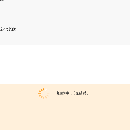
或Kit老師
加載中，請稍後...