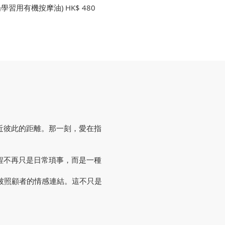
習用有機按摩油) HK$ 480
近彼此的距離。那一刻，愛在指
程不再只是日常瑣事，而是一種
被照顧者的情感連結。這不只是