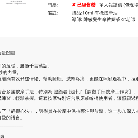
門票:
✘ 已經售罄
單人報讀價 (包現場學
備註:
贈品:10ml 有機按摩油
導師: 陳敏兒生命教練或Kit老師
🙌🏻
深的溫暖，勝過千言萬語。
奇妙的力量。
但能夠有效舒緩情緒、幫助睡眠、減輕疼痛，更能在照顧過程中，拉
結合多國按摩手法，特別為 照顧者 設計了【靜觀手部按摩工作坊】。
過練習，輕鬆掌握。這套按摩特別適合臥床或輪椅使用者，讓照顧過
加入了「靜觀心法」，讓學員在按摩中保持專注與放鬆，進一步加深與
份愛的語言。
___________
好處