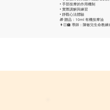
• 手部按摩的作用機制
• 實際講解與練習
• 靜觀心法體驗
🎁 贈品：10ml 有機按摩油
👩🏻‍🏫 導師：陳敏兒生命教練