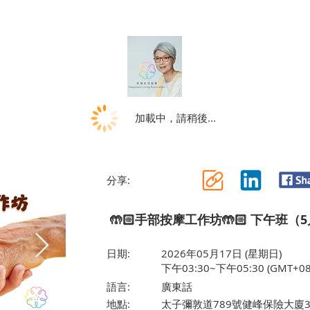
加載中，請稍後...
分享:
🤲🏻手部按摩工作坊🤲🏻 下午班（5
日期:
2026年05月17日 (星期日)
下午03:30~下午05:30 (GMT+08
語言:
廣東話
地點:
太子彌敦道789號健峰保險大廈3