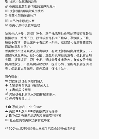
📚 日式小顏技術的原理
🌿 香薰護膚及改善情緒的選擇與應用
💆‍♀️ 改善面部循環與減壓技巧
✋ 香薰小顏術按摩技巧
🧖‍♀️ 自己的小顏術按摩
🌸 香薰小顏術後皮膚護理
隨著年紀增長，習慣性咬食、單手托腮等動作可能導致頭部骨骼
慢慢移位，造成下巴、顴骨或臉部肌肉下垂😟，導致眼皮下垂、
臉型不對稱，甚至讓鼻子看起來不夠高。這些變化會影響整體的
面部輪廓和自信心。
香薰療法🌱透過嗅覺及皮膚吸收，有效改善情緒與身體狀況。不
僅能夠減壓助眠、提升心情，還能為肌膚提供滋養，使肌膚更加
光滑、提亮淡斑、彈性十足。過嗅覺及皮膚吸收，有效改善情緒
與身體狀況。不僅能夠減壓助眠、提升心情，還能為肌膚提供滋
養，使肌膚更加光滑、提亮淡斑、彈性十足✨。
適合對象：
🤲 對面部護理有興趣的個人
🌟 希望提升自我護理技能的人士
💄 美容師與按摩師
🌈 渴望改善肌膚狀況與面部輪廓的人
😎 任何有興趣人士
👩‍🏫 導師介紹： Kit Chow
💼 英國 IFA 及TQUK香薰按摩課程導師
🔬 INTACQ 香薰產品調配及按摩課程評審
👩‍⚕️ 社區推廣香薰療法的實戰專家
**100%出席率將頒發由幸福生活協會頒發修讀證書