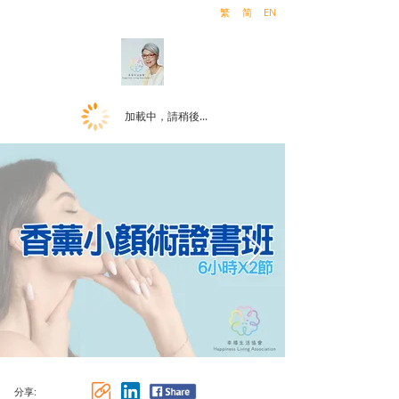
繁
简
EN
加載中，請稍後...
分享: