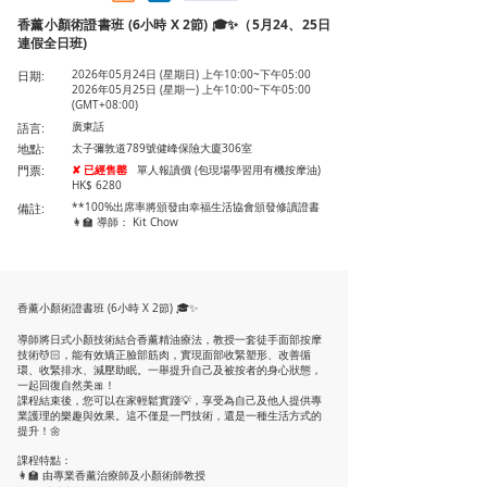
香薰小顏術證書班 (6小時 X 2節) 🎓✨（5月24、25日
連假全日班)
日期:
2026年05月24日 (星期日) 上午10:00~下午05:00
2026年05月25日 (星期一) 上午10:00~下午05:00
(GMT+08:00)
語言:
廣東話
地點:
太子彌敦道789號健峰保險大廈306室
門票:
✘ 已經售罄
單人報讀價 (包現場學習用有機按摩油)
HK$ 6280
備註:
**100%出席率將頒發由幸福生活協會頒發修讀證書
👩‍🏫 導師： Kit Chow
香薰小顏術證書班 (6小時 X 2節) 🎓✨
導師將日式小顏技術結合香薰精油療法，教授一套徒手面部按摩
技術💆🏻，能有效矯正臉部筋肉，實現面部收緊塑形、改善循
環、收緊排水、減壓助眠。一舉提升自己及被按者的身心狀態，
一起回復自然美🎀！
課程結束後，您可以在家輕鬆實踐💡，享受為自己及他人提供專
業護理的樂趣與效果。這不僅是一門技術，還是一種生活方式的
提升！🌼
課程特點：
👩‍🏫 由專業香薰治療師及小顏術師教授