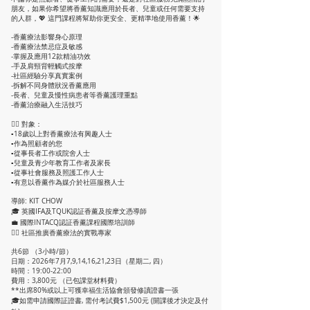
朋友，如果你希望將香薰知識應用於長者、兒童或任何需要支持
的人群，💖 這門課程將幫助你更安全、更精準地使用香薰！🌟
-香薰療法影響身心原理
-香薰療法禁忌症及敏感
-掌握及應用12款精油功效
-手及肩頸背輕觸式按摩
-社區經驗分享真實案例
-拆解不同身體狀況香薰應用
-長者、兒童及慢性病患者等香薰護理重點
-香薰治療融入生活技巧
🙆‍♀️ 對象：
▪️18歲以上對香薰療法有興趣人士
▪️作為照顧者的您
▪️從事長者工作或院舍人士
▪️兒童及青少年教育工作者及家長
▪️從事社會服務及照護工作人士
▪️有意以香薰作為媒介於社區服務人士
導師: KIT CHOW
🎓 英國IFA及TQUK認証香薰及按摩文憑導師
💼 國際INTACQ認証香薰課程國際培訓師
👩‍⚕️ 社區推廣香薰療法的實戰專家
共6節 （3小時/節）
日期：2026年7月7,9,14,16,21,23日（星期二, 四）
時間：19:00-22:00
費用：3,800元 （已包課堂材料費）
**出席80%或以上可獲幸福生活協會頒發修讀證書一張
🎓如需申請國際証證書, 需付考試費$1,500元 (開課後才決定及付