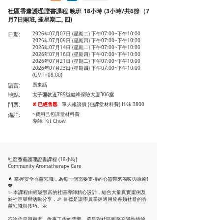
社區香薰護理證書課程 晚班 18小時 (3小時/共6節（7
月7日開班, 逄星期二, 四)
日期:
2026年07月07日 (星期二) 下午07:00~下午10:00
2026年07月09日 (星期四) 下午07:00~下午10:00
2026年07月14日 (星期二) 下午07:00~下午10:00
2026年07月16日 (星期四) 下午07:00~下午10:00
2026年07月21日 (星期二) 下午07:00~下午10:00
2026年07月23日 (星期四) 下午07:00~下午10:00
(GMT+08:00)
語言:
廣東話
地點:
太子彌敦道789號健峰保險大廈306室
門票:
✘ 已經售罄
單人報讀價 (包課堂材料費) HK$ 3800
備註:
~費用已包課堂材料費
導師: Kit Chow
社區香薰護理證書課程 (18小時)
Community Aromatherapy Care
🌟 掌握安全香薰知識，為每一個需要支持的心靈帶來溫暖與療癒!
💖
✨ 本課程由經驗豐富的社區導師精心設計，結合大量真實案例及
於社區舉辦活動分享，🎉 目標是讓學員掌握適用於各類社群的香
薰知識與技巧。🌼
不論你是照顧者、從事工作的需要，還是對社區服務充滿熱情的