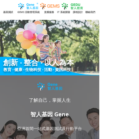
基因測試
GEMS 活動管理系統
直播服務
IT 系統開發
課程設計
聯絡我們
創新 ‧ 整合 ‧ 以人為本
教育 ‧ 健康 ‧ 生物科技 ‧ 活動 ‧ 資訊科技
了解自己，掌握人生
智人基因 Gene
亞洲首間一站式基因測試及行動平台