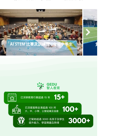
AI STEM 比賽及訓練營 - 全港中學生
貴族國際學校太空夏令營