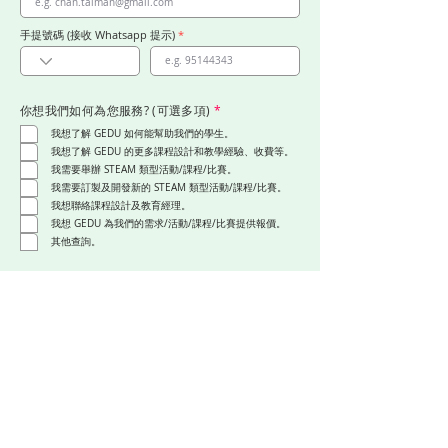
手提號碼 (接收 Whatsapp 提示)
*
你想我們如何為您服務? (可選多項)
*
我想了解 GEDU 如何能幫助我們的學生。
我想了解 GEDU 的更多課程設計和教學經驗、收費等。
我需要舉辦 STEAM 類型活動/課程/比賽。
我需要訂製及開發新的 STEAM 類型活動/課程/比賽。
我想聯絡課程設計及教育經理。
我想 GEDU 為我們的需求/活動/課程/比賽提供報價。
其他查詢。
您希望我們星期幾聯絡你?
您希望我們什麼時段聯絡
(可選多項)
*
你? (可選多項)
*
星期一
10:00-12:00
星期二
12:00-14:00
星期三
14:00-16:00
星期四
16:00-18:00
星期五
盡早聯絡
盡早聯絡