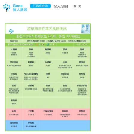
訂購或查詢
登入/註冊
繁
简