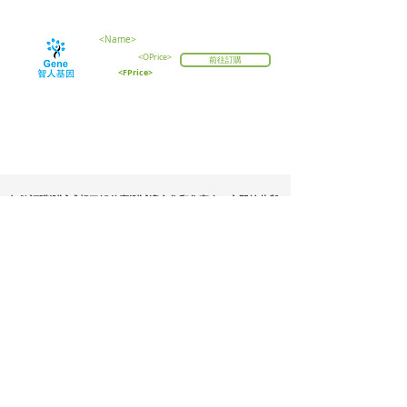
<Name>
<OPrice>
前往訂購
<FPrice>
如欲訂購測試或想了解什麼測試適合您和您家人，立即按此與
我們聯絡。
技術
資訊講座
關於我們
服務
測試流程
基因顧問
測試
付款方式
聯絡我們
智人會所
購物條款
私隱權
退款