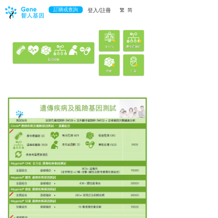
訂購或查詢
登入/註冊
繁
简